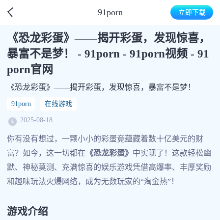
91porn
立即下载
《恐龙彩蛋》——揭开彩蛋，发现惊喜，
暴富不是梦！ - 91porn - 91porn视频 - 91
porn官网
《恐龙彩蛋》——揭开彩蛋，发现惊喜，暴富不是梦！
91porn
在线游戏
2025-08-18
你有没有想过，一颗小小的彩蛋竟蕴藏着数十亿美元的财
富？如今，这一切都在
《恐龙彩蛋》
中实现了！这款轻松幽
默、神秘莫测、充满惊喜的娱乐游戏凭借高爆率、丰厚奖励
和趣味玩法火爆网络，成为无数玩家的“淘金热”！
游戏介绍