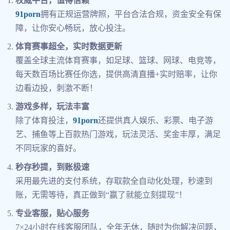
权威平台，值得信赖
91porn
拥有正规运营牌照，平台合法合规，资金安全有保
障，让你安心畅玩，放心投注。
体育赛事超全，实时数据更新
覆盖全球主流体育赛事，如足球、篮球、网球、电竞等，
每天数百场比赛任你选，提供高清直播+实时赔率，让你
边看边投，刺激不断！
游戏多样，玩法丰富
除了体育投注，
91porn
还提供真人娱乐、彩票、电子游
艺、捕鱼等上百款热门游戏，玩法灵活、奖金丰厚，满足
不同玩家的喜好。
秒存秒提，到账极速
采用最先进的支付系统，存取款全自动化处理，秒速到
账，无需等待，真正做到“赢了就能立刻提现”！
专业客服，贴心服务
7×24小时在线客服团队，全年无休，随时为你解决问题，