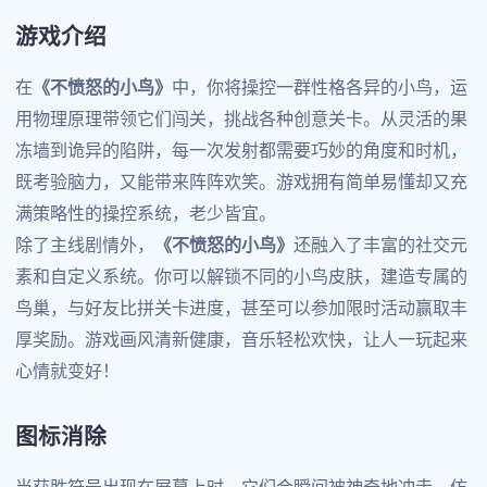
游戏介绍
在
《不愤怒的小鸟》
中，你将操控一群性格各异的小鸟，运
用物理原理带领它们闯关，挑战各种创意关卡。从灵活的果
冻墙到诡异的陷阱，每一次发射都需要巧妙的角度和时机，
既考验脑力，又能带来阵阵欢笑。游戏拥有简单易懂却又充
满策略性的操控系统，老少皆宜。
除了主线剧情外，
《不愤怒的小鸟》
还融入了丰富的社交元
素和自定义系统。你可以解锁不同的小鸟皮肤，建造专属的
鸟巢，与好友比拼关卡进度，甚至可以参加限时活动赢取丰
厚奖励。游戏画风清新健康，音乐轻松欢快，让人一玩起来
心情就变好！
图标消除