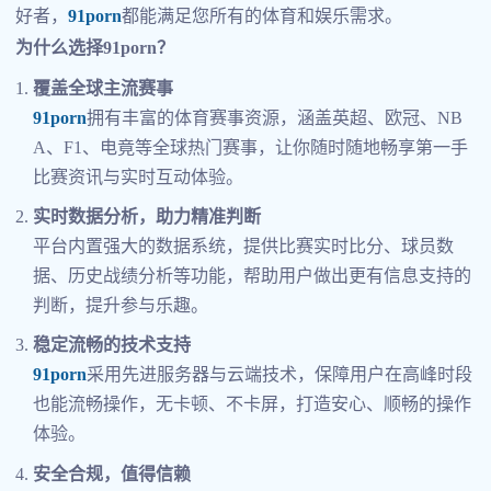
好者，
91porn
都能满足您所有的体育和娱乐需求。
为什么选择91porn？
覆盖全球主流赛事
91porn
拥有丰富的体育赛事资源，涵盖英超、欧冠、NB
A、F1、电竟等全球热门赛事，让你随时随地畅享第一手
比赛资讯与实时互动体验。
实时数据分析，助力精准判断
平台内置强大的数据系统，提供比赛实时比分、球员数
据、历史战绩分析等功能，帮助用户做出更有信息支持的
判断，提升参与乐趣。
稳定流畅的技术支持
91porn
采用先进服务器与云端技术，保障用户在高峰时段
也能流畅操作，无卡顿、不卡屏，打造安心、顺畅的操作
体验。
安全合规，值得信赖