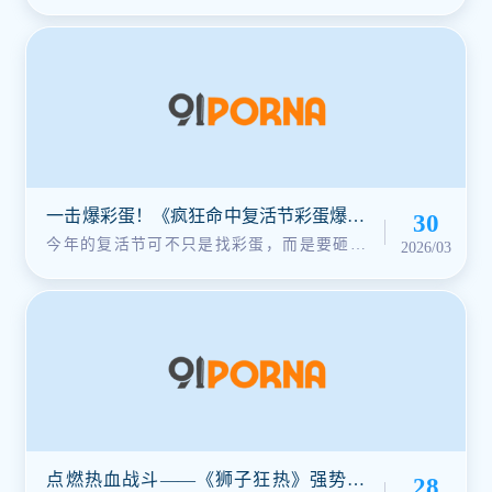
界，一段关于权力斗争与真爱的故事···
一击爆彩蛋！《疯狂命中复活节彩蛋爆爆
30
乐》让快乐停不下来！
今年的复活节可不只是找彩蛋，而是要砸彩
2026/03
蛋！《疯狂命中复活节彩蛋爆爆乐》火···
点燃热血战斗——《狮子狂热》强势来
28