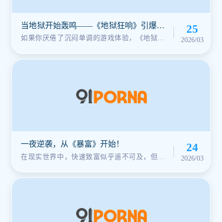
当地狱开始轰鸣——《地狱狂响》引爆你
25
的极限感官！
如果你厌倦了沉闷单调的游戏体验，《地狱狂
2026/03
响》将以撕裂黑暗的狂暴之声震撼你···
一夜逆袭，从《暴富》开始！
24
在现实世界中，快速致富似乎遥不可及，但在
2026/03
《暴富》的世界里，一切皆有可能。···