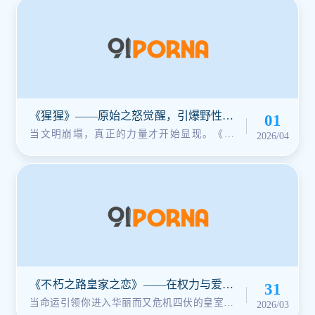
《猩猩》——原始之怒觉醒，引爆野性狂
01
潮！
当文明崩塌，真正的力量才开始显现。《猩
2026/04
猩》将你带入一片充满神秘与紧张的蛮···
《不朽之路皇家之恋》——在权力与爱情
31
之间，书写你的永恒传奇！
当命运引领你进入华丽而又危机四伏的皇室世
2026/03