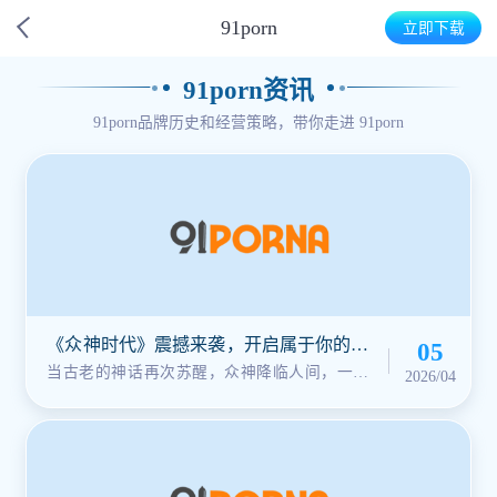
91porn
立即下载
91porn资讯
91porn品牌历史和经营策略，带你走进
91porn
《众神时代》震撼来袭，开启属于你的神
05
话征途！
当古老的神话再次苏醒，众神降临人间，一个
2026/04
崭新的时代就此开启。在这里，你不···