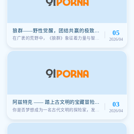
狼群——野性觉醒，团结共赢的极致挑
05
战！
在广袤的荒野中，《狼群》象征着力量与智慧
2026/04
的完美结合。《狼群》这款游戏凭借···
阿兹特克 —— 踏上古文明的宝藏冒险之
03
旅
你是否梦想成为一名古代文明的探险家，发掘
2026/04
隐藏的宝藏和秘密？《阿兹特克》将···