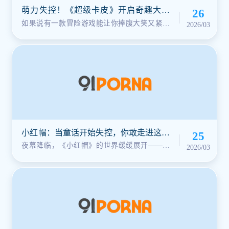
萌力失控！《超级卡皮》开启奇趣大冒
26
险！
如果说有一款冒险游戏能让你捧腹大笑又紧张
2026/03
刺激，那绝对是《超级卡皮》。在这···
小红帽：当童话开始失控，你敢走进这片
25
森林吗？
夜幕降临，《小红帽》的世界缓缓展开——红
2026/03
色斗篷在黑暗中闪耀，你即将成为故···