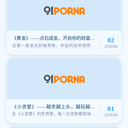
《黄金》——点石成金，开启你的财富传
02
奇！
当第一缕金光划破黑暗，命运的齿轮悄然转
2026/04
动。《黄金》将你带入一个充满财富与···
《小贪婪》——越贪越上头，越玩越失
01
控！
在《小贪婪》的世界里，每一次克制都意味着
2026/04
错失良机；而每一次“再来一次”的···