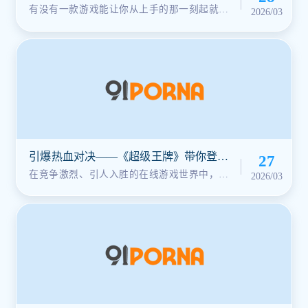
袭！
有没有一款游戏能让你从上手的那一刻起就心
2026/03
跳加速、热血沸腾？《狮子狂热》就···
引爆热血对决——《超级王牌》带你登顶
27
巅峰之战！
在竞争激烈、引人入胜的在线游戏世界中，一
2026/03
款真正优秀的游戏不仅需要卓越的游···