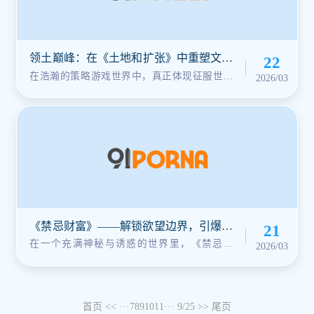
领土巅峰：在《土地和扩张》中重塑文明
22
版图
在浩瀚的策略游戏世界中，真正体现征服世界
2026/03
精神的作品寥寥无几。备受期待的《···
《禁忌财富》——解锁欲望边界，引爆隐
21
藏机遇！
在一个充满神秘与诱惑的世界里，《禁忌财
2026/03
富》不仅仅是一款游戏，更是一场关乎···
首页
<<
···
7
8
9
10
11
···
9/25
>>
尾页